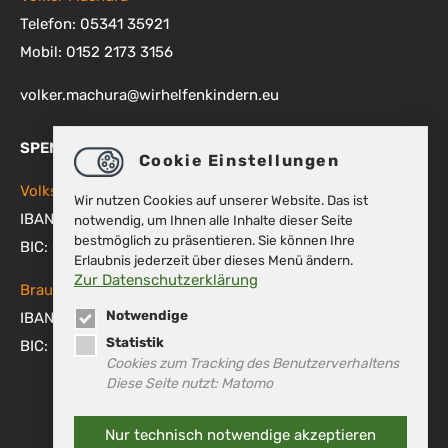
Telefon: 05341 35921
Mobil: 0152 2173 3156
volker.machura
@
wirhelfenkindern.eu
SPENDENKONTEN
Cookie Einstellungen
Volksbank BRAWO
Wir nutzen Cookies auf unserer Website. Das ist
IBAN: DE48 2699 1066 1512 9270 00
notwendig, um Ihnen alle Inhalte dieser Seite
bestmöglich zu präsentieren. Sie können Ihre
BIC: GENODEF1WOB
Erlaubnis jederzeit über dieses Menü ändern.
Zur Datenschutzerklärung
Braunschweigische Landessparkasse
Notwendige
IBAN: DE53 2505 0000 0151 8007 45
Statistik
BIC: NOLADE2HXXX
Cookies zum Tracking des Benutzerverhaltens
Diese Seite nutzt: Matomo
Nur technisch notwendige akzeptieren