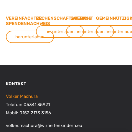
VEREINFACHTER
RECHENSCHAFTSBERICHT
SATZUNG
GEMEINNÜTZIGK
SPENDENNACHWEIS
herunterladen
herunterladen
herunterlad
herunterladen
KONTAKT
Volker Machura
Telefon: 05341 35921
Mobil: 0152 2173 3156
volker.machura
@
wirhelfenkindern.eu