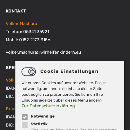
KONTAKT
Volker Machura
Telefon: 05341 35921
Mobil: 0152 2173 3156
volker.machura
@
wirhelfenkindern.eu
SPENDENKONTEN
Cookie Einstellungen
Volksbank BRAWO
Wir nutzen Cookies auf unserer Website. Das ist
IBAN: DE48 2699 1066 1512 9270 00
notwendig, um Ihnen alle Inhalte dieser Seite
bestmöglich zu präsentieren. Sie können Ihre
BIC: GENODEF1WOB
Erlaubnis jederzeit über dieses Menü ändern.
Zur Datenschutzerklärung
Braunschweigische Landessparkasse
Notwendige
IBAN: DE53 2505 0000 0151 8007 45
Statistik
BIC: NOLADE2HXXX