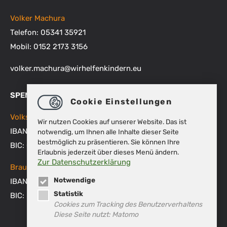
Volker Machura
Telefon: 05341 35921
Mobil: 0152 2173 3156
volker.machura
@
wirhelfenkindern.eu
SPENDENKONTEN
Cookie Einstellungen
Volksbank BRAWO
Wir nutzen Cookies auf unserer Website. Das ist
IBAN: DE48 2699 1066 1512 9270 00
notwendig, um Ihnen alle Inhalte dieser Seite
bestmöglich zu präsentieren. Sie können Ihre
BIC: GENODEF1WOB
Erlaubnis jederzeit über dieses Menü ändern.
Zur Datenschutzerklärung
Braunschweigische Landessparkasse
Notwendige
IBAN: DE53 2505 0000 0151 8007 45
Statistik
BIC: NOLADE2HXXX
Cookies zum Tracking des Benutzerverhaltens
Diese Seite nutzt: Matomo