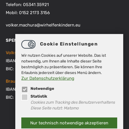
Telefon: 05341 35921
Mobil: 0152 2173 3156
volker.machura
@
wirhelfenkindern.eu
SPENDENKONTEN
Cookie Einstellungen
Volksbank BRAWO
Wir nutzen Cookies auf unserer Website. Das ist
IBAN: DE48 2699 1066 1512 9270 00
notwendig, um Ihnen alle Inhalte dieser Seite
bestmöglich zu präsentieren. Sie können Ihre
BIC: GENODEF1WOB
Erlaubnis jederzeit über dieses Menü ändern.
Zur Datenschutzerklärung
Braunschweigische Landessparkasse
Notwendige
IBAN: DE53 2505 0000 0151 8007 45
Statistik
BIC: NOLADE2HXXX
Cookies zum Tracking des Benutzerverhaltens
Diese Seite nutzt: Matomo
Nur technisch notwendige akzeptieren