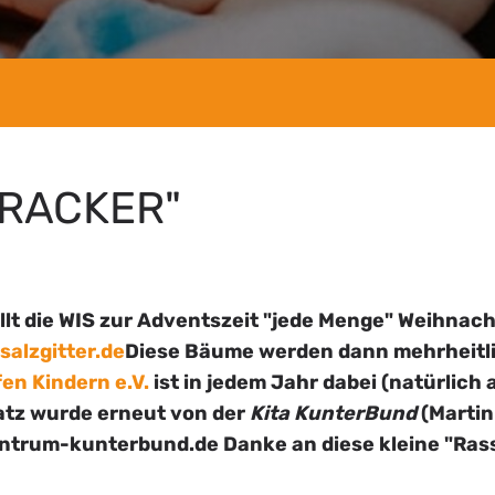
"RACKER"
tellt die WIS zur Adventszeit "jede Menge" Weihna
alzgitter.de
Diese Bäume werden dann mehrheitl
fen Kindern e.V.
ist in jedem Jahr dabei (natürlich
atz wurde erneut von der
Kita KunterBund
(Martin
entrum-kunterbund.de
Danke an diese kleine "Ras