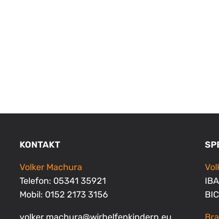
KONTAKT
SP
Volker Machura
Vo
Telefon: 05341 35921
IBA
Mobil: 0152 2173 3156
BI
volker.machura
@
wirhelfenkindern.eu
Bra