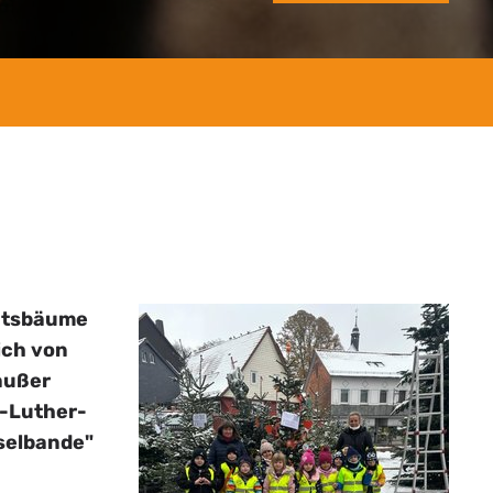
chtsbäume
ich von
 außer
-Luther-
selbande"