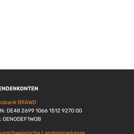
ENDENKONTEN
lksbank BRAWO
N: DE48 2699 1066 1512 9270 00
C: GENODEF1WOB
unschweigische Landessparkasse