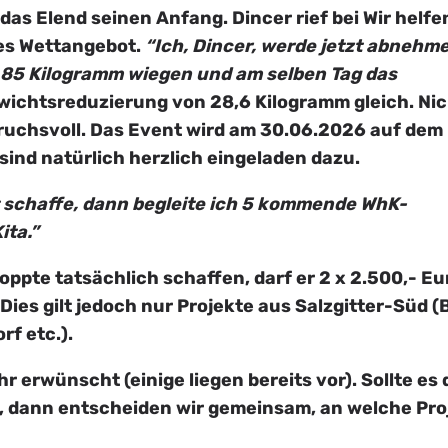
as Elend seinen Anfang. Dincer rief bei Wir helfe
des Wettangebot.
“Ich, Dincer, werde jetzt abnehm
85 Kilogramm wiegen und am selben Tag das
wichtsreduzierung von 28,6 Kilogramm gleich. Ni
uchsvoll. Das Event wird am 30.06.2026 auf dem
 sind natürlich herzlich eingeladen dazu.
t schaffe, dann begleite ich 5 kommende WhK-
ita.”
loppte tatsächlich schaffen, darf er 2 x 2.500,- Eu
ies gilt jedoch nur Projekte aus Salzgitter-Süd (
f etc.).
 erwünscht (einige liegen bereits vor). Sollte es 
, dann entscheiden wir gemeinsam, an welche Proj