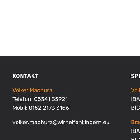
KONTAKT
SP
Volker Machura
Vo
Telefon: 05341 35921
IBA
Mobil: 0152 2173 3156
BI
volker.machura
@
wirhelfenkindern.eu
Bra
IBA
BI