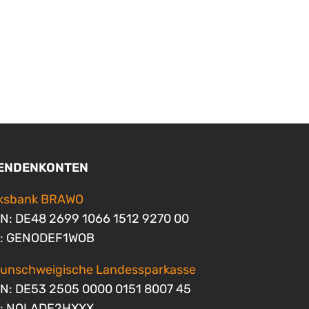
ENDENKONTEN
lksbank BRAWO
N: DE48 2699 1066 1512 9270 00
C: GENODEF1WOB
unschweigische Landessparkasse
N: DE53 2505 0000 0151 8007 45
C: NOLADE2HXXX