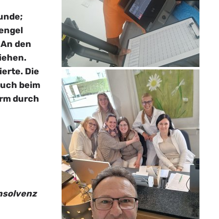
tunde;
engel
. An den
iehen.
erte. Die
 Auch beim
arm durch
Insolvenz