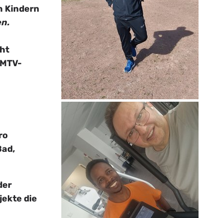
n Kindern
en.
cht
 MTV-
ro
Bad,
der
ekte die