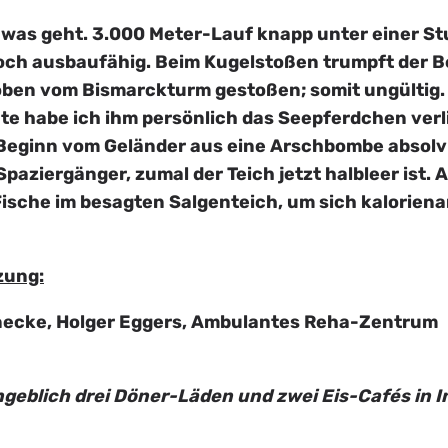
es was geht. 3.000 Meter-Lauf knapp unter einer S
noch ausbaufähig. Beim Kugelstoßen trumpft der B
on oben vom Bismarckturm gestoßen; somit ungültig
e habe ich ihm persönlich das Seepferdchen verl
u Beginn vom Geländer aus eine Arschbombe absolvi
paziergänger, zumal der Teich jetzt halbleer ist.
 Fische im besagten Salgenteich, um sich kalorien
zung:
ennecke, Holger Eggers, Ambulantes Reha-Zentrum
ngeblich drei Döner-Läden und zwei Eis-Cafés in 