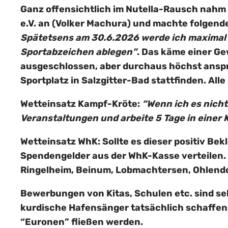
Ganz offensichtlich im Nutella-Rausch nahm d
e.V. an (Volker Machura) und machte folgen
Spätetsens am 30.6.2026 werde ich maximal 
Sportabzeichen ablegen”
. Das käme einer Ge
ausgeschlossen, aber durchaus höchst anspr
Sportplatz in Salzgitter-Bad stattfinden. Alle
Wetteinsatz Kampf-Kröte:
“Wenn ich es nich
Veranstaltungen und arbeite 5 Tage in einer K
Wetteinsatz WhK: Sollte es dieser positiv Bek
Spendengelder aus der WhK-Kasse verteilen. D
Ringelheim, Beinum, Lobmachtersen, Ohlendor
Bewerbungen von Kitas, Schulen etc. sind sehr
kurdische Hafensänger tatsächlich schaffen
“Euronen” fließen werden.