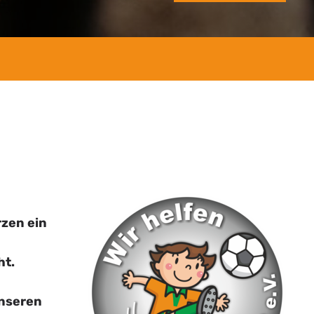
rzen ein
ht.
unseren