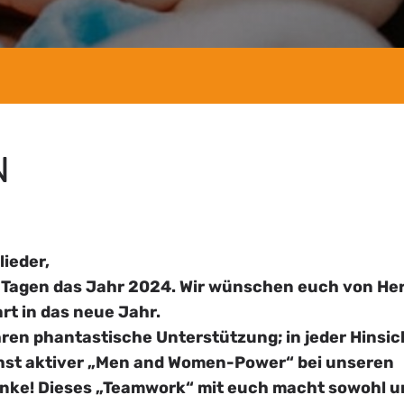
N
lieder,
n Tagen das Jahr 2024. Wir wünschen euch von He
t in das neue Jahr.
hren phantastische Unterstützung; in jeder Hinsic
öchst aktiver „Men and Women-Power“ bei unseren
anke! Dieses „Teamwork“ mit euch macht sowohl 