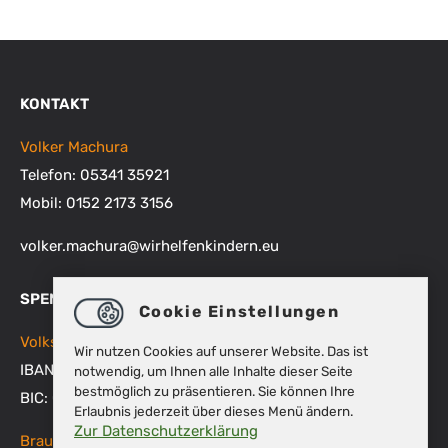
KONTAKT
Volker Machura
Telefon: 05341 35921
Mobil: 0152 2173 3156
volker.machura
@
wirhelfenkindern.eu
SPENDENKONTEN
Cookie Einstellungen
Volksbank BRAWO
Wir nutzen Cookies auf unserer Website. Das ist
IBAN: DE48 2699 1066 1512 9270 00
notwendig, um Ihnen alle Inhalte dieser Seite
bestmöglich zu präsentieren. Sie können Ihre
BIC: GENODEF1WOB
Erlaubnis jederzeit über dieses Menü ändern.
Zur Datenschutzerklärung
Braunschweigische Landessparkasse