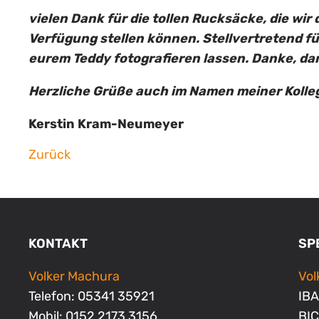
vielen Dank für die tollen Rucksäcke, die wir 
Verfügung stellen können. Stellvertretend f
eurem Teddy fotografieren lassen. Danke, dan
Herzliche Grüße auch im Namen meiner Kolle
Kerstin Kram-Neumeyer
Zurück
KONTAKT
SP
Volker Machura
Vo
Telefon: 05341 35921
IBA
Mobil: 0152 2173 3156
BI