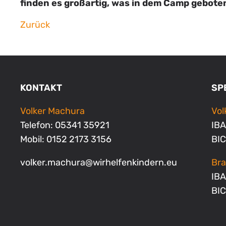
finden es großartig, was in dem Camp gebote
Zurück
KONTAKT
SP
Volker Machura
Vo
Telefon: 05341 35921
IBA
Mobil: 0152 2173 3156
BI
volker.machura
@
wirhelfenkindern.eu
Bra
IBA
BI