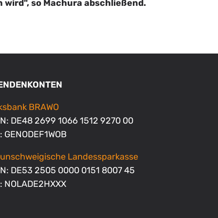
n wird", so Machura abschließend.
ENDENKONTEN
lksbank BRAWO
N: DE48 2699 1066 1512 9270 00
C: GENODEF1WOB
unschweigische Landessparkasse
N: DE53 2505 0000 0151 8007 45
C: NOLADE2HXXX