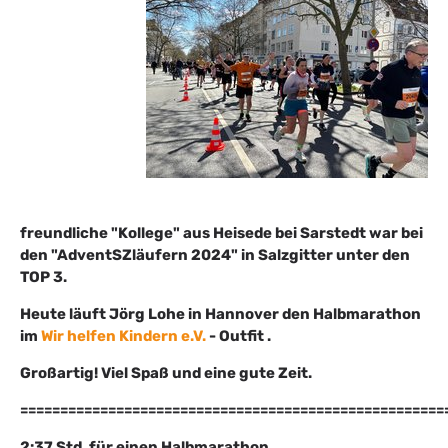
freundliche "Kollege" aus Heisede bei Sarstedt war bei
den "AdventSZläufern 2024" in Salzgitter unter den
TOP 3.
Heute läuft Jörg Lohe in Hannover den Halbmarathon
im
Wir helfen Kindern e.V.
- Outfit .
Großartig! Viel Spaß und eine gute Zeit.
=====================================================
2:37 Std. für einen Halbmarathon.