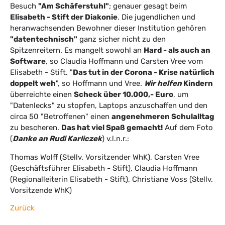
Besuch
"Am Schäferstuhl"
; genauer gesagt beim
Elisabeth - Stift der Diakonie
. Die jugendlichen und
heranwachsenden Bewohner dieser Institution gehören
"datentechnisch"
ganz sicher nicht zu den
Spitzenreitern. Es mangelt sowohl an
Hard - als auch an
Software
, so Claudia Hoffmann und Carsten Vree vom
Elisabeth - Stift. "
Das tut in der Corona - Krise natürlich
doppelt weh
", so Hoffmann und Vree.
Wir helfen
Kindern
überreichte einen
Scheck über 10.000,- Euro
, um
"Datenlecks" zu stopfen, Laptops anzuschaffen und den
circa 50 "Betroffenen" einen
angenehmeren Schulalltag
zu bescheren.
Das hat viel Spaß gemacht!
Auf dem Foto
(
Danke an Rudi Karliczek
) v.l.n.r.:
Thomas Wolff (Stellv. Vorsitzender WhK), Carsten Vree
(Geschäftsführer Elisabeth - Stift), Claudia Hoffmann
(Regionalleiterin Elisabeth - Stift), Christiane Voss (Stellv.
Vorsitzende WhK)
Zurück