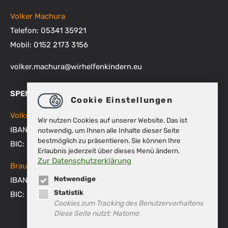
Volker Machura
Telefon: 05341 35921
Mobil: 0152 2173 3156
volker.machura
@
wirhelfenkindern.eu
SPENDENKONTEN
Cookie Einstellungen
Volksbank BRAWO
Wir nutzen Cookies auf unserer Website. Das ist
IBAN: DE48 2699 1066 1512 9270 00
notwendig, um Ihnen alle Inhalte dieser Seite
bestmöglich zu präsentieren. Sie können Ihre
BIC: GENODEF1WOB
Erlaubnis jederzeit über dieses Menü ändern.
Zur Datenschutzerklärung
Braunschweigische Landessparkasse
Notwendige
IBAN: DE53 2505 0000 0151 8007 45
Statistik
BIC: NOLADE2HXXX
Cookies zum Tracking des Benutzerverhaltens
Diese Seite nutzt: Matomo