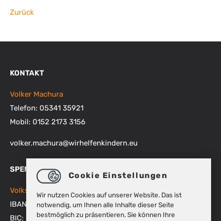
Zurück
KONTAKT
Volker Machura
Telefon: 05341 35921
Mobil: 0152 2173 3156
volker.machura
@
wirhelfenkindern.eu
SPENDENKONTEN
Cookie Einstellungen
Volksbank BRAWO
Wir nutzen Cookies auf unserer Website. Das ist
IBAN: DE48 2699 1066 1512 9270 00
notwendig, um Ihnen alle Inhalte dieser Seite
bestmöglich zu präsentieren. Sie können Ihre
BIC: GENODEF1WOB