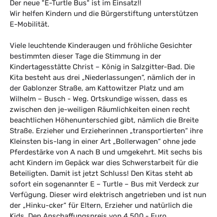
Der neue "E-Turtle Bus" ist im Einsatz!!
Wir helfen Kindern und die Bürgerstiftung unterstützen
E-Mobilität.
Viele leuchtende Kinderaugen und fröhliche Gesichter
bestimmten dieser Tage die Stimmung in der
Kindertagesstätte Christ – König in Salzgitter-Bad. Die
Kita besteht aus drei „Niederlassungen“, nämlich der in
der Gablonzer Straße, am Kattowitzer Platz und am
Wilhelm – Busch - Weg. Ortskundige wissen, dass es
zwischen den je-weiligen Räumlichkeiten einen recht
beachtlichen Höhenunterschied gibt, nämlich die Breite
Straße. Erzieher und Erzieherinnen „transportierten“ ihre
Kleinsten bis-lang in einer Art „Bollerwagen“ ohne jede
Pferdestärke von A nach B und umgekehrt. Mit sechs bis
acht Kindern im Gepäck war dies Schwerstarbeit für die
Beteiligten. Damit ist jetzt Schluss! Den Kitas steht ab
sofort ein sogenannter E – Turtle – Bus mit Verdeck zur
Verfügung. Dieser wird elektrisch angetrieben und ist nun
der „Hinku-cker“ für Eltern, Erzieher und natürlich die
Kids. Den Anschaffungspreis von 4.500,- Euro