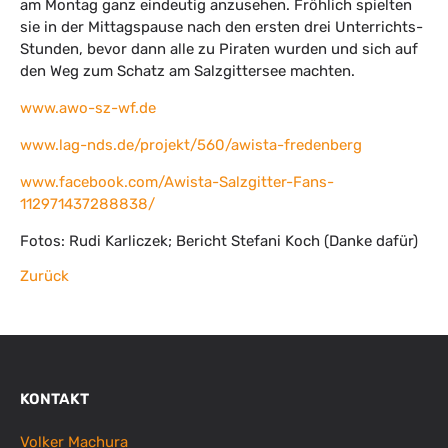
am Montag ganz eindeutig anzusehen. Fröhlich spielten
sie in der Mittagspause nach den ersten drei Unterrichts-
Stunden, bevor dann alle zu Piraten wurden und sich auf
den Weg zum Schatz am Salzgittersee machten.
www.awo-sz-wf.de
www.lag-nds.de/projekt/560/awista-fredenberg
www.facebook.com/Awista-Salzgitter-Fans-
112971437288838/
Fotos: Rudi Karliczek; Bericht Stefani Koch (Danke dafür)
Zurück
KONTAKT
Volker Machura