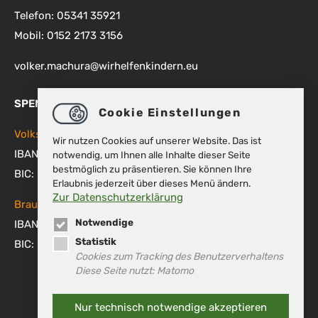
Telefon: 05341 35921
Mobil: 0152 2173 3156
volker.machura
@
wirhelfenkindern.eu
SPENDENKONTEN
Cookie Einstellungen
Volksbank BRAWO
Wir nutzen Cookies auf unserer Website. Das ist
IBAN: DE48 2699 1066 1512 9270 00
notwendig, um Ihnen alle Inhalte dieser Seite
bestmöglich zu präsentieren. Sie können Ihre
BIC: GENODEF1WOB
Erlaubnis jederzeit über dieses Menü ändern.
Zur Datenschutzerklärung
Braunschweigische Landessparkasse
Notwendige
IBAN: DE53 2505 0000 0151 8007 45
Statistik
BIC: NOLADE2HXXX
Cookies zum Tracking des Benutzerverhaltens
Diese Seite nutzt: Matomo
Nur technisch notwendige akzeptieren