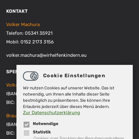
KONTAKT
Volker Machura
Telefon: 05341 35921
Mobil: 0152 2173 3156
volker.machura
@
wirhelfenkindern.eu
SPENDENKONTEN
Cookie Einstellungen
Volksbank BRAWO
Wir nutzen Cookies auf unserer Website. Das ist
IBAN: DE48 2699 1066 1512 9270 00
notwendig, um Ihnen alle Inhalte dieser Seite
bestmöglich zu präsentieren. Sie können Ihre
BIC: GENODEF1WOB
Erlaubnis jederzeit über dieses Menü ändern.
Zur Datenschutzerklärung
Braunschweigische Landessparkasse
Notwendige
IBAN: DE53 2505 0000 0151 8007 45
Statistik
BIC: NOLADE2HXXX
Cookies zum Tracking des Benutzerverhaltens