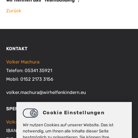
Wir nennen das "Teambuilding" .
Zurück
KONTAKT
Volker Machura
Telefon: 05341 35921
Mobil: 0152 2173 3156
volker.machura
@
wirhelfenkindern.eu
SPENDENKONTEN
Cookie Einstellungen
Volksbank BRAWO
Wir nutzen Cookies auf unserer Website. Das ist
IBAN: DE48 2699 1066 1512 9270 00
notwendig, um Ihnen alle Inhalte dieser Seite
bestmöglich zu präsentieren. Sie können Ihre