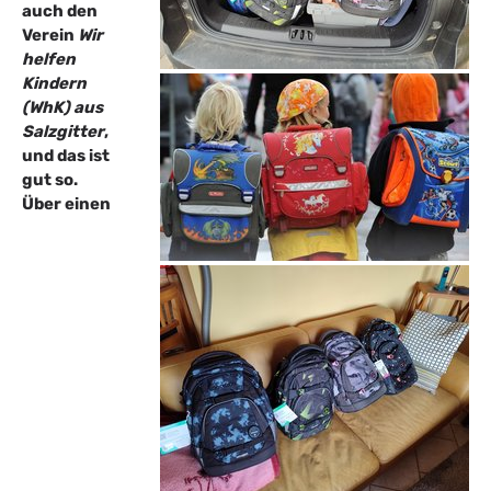
auch den
Verein
Wir
helfen
Kindern
(WhK) aus
Salzgitter
,
und das ist
gut so.
Über einen