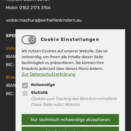
Mobil: 0152 2173 3156
volker.machura
@
wirhelfenkindern.eu
SPENDENKONTEN
Cookie Einstellungen
Volksbank BRAWO
Wir nutzen Cookies auf unserer Website. Das ist
IBAN: DE48 2699 1066 1512 9270 00
notwendig, um Ihnen alle Inhalte dieser Seite
bestmöglich zu präsentieren. Sie können Ihre
BIC: GENODEF1WOB
Erlaubnis jederzeit über dieses Menü ändern.
Zur Datenschutzerklärung
Braunschweigische Landessparkasse
Notwendige
IBAN: DE53 2505 0000 0151 8007 45
Statistik
BIC: NOLADE2HXXX
Cookies zum Tracking des Benutzerverhaltens
Diese Seite nutzt: Matomo
Nur technisch notwendige akzeptieren