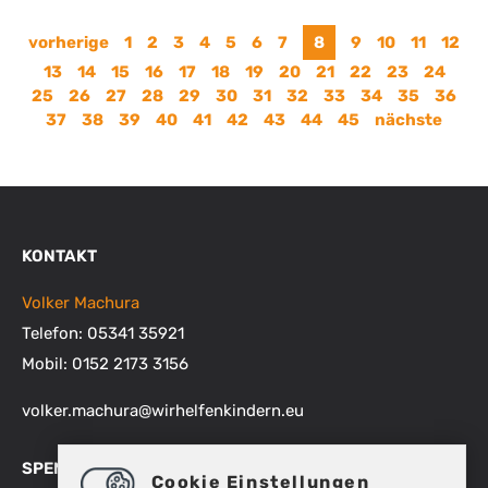
vorherige
1
2
3
4
5
6
7
8
9
10
11
12
13
14
15
16
17
18
19
20
21
22
23
24
25
26
27
28
29
30
31
32
33
34
35
36
37
38
39
40
41
42
43
44
45
nächste
KONTAKT
Volker Machura
Telefon: 05341 35921
Mobil: 0152 2173 3156
volker.machura
@
wirhelfenkindern.eu
SPENDENKONTEN
Cookie Einstellungen