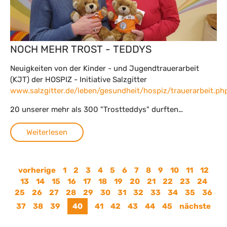
NOCH MEHR TROST - TEDDYS
Neuigkeiten von der Kinder - und Jugendtrauerarbeit
(KJT) der HOSPIZ - Initiative Salzgitter
www.salzgitter.de/leben/gesundheit/hospiz/trauerarbeit.ph
20 unserer mehr als 300 "Trostteddys" durften…
Weiterlesen
vorherige
1
2
3
4
5
6
7
8
9
10
11
12
13
14
15
16
17
18
19
20
21
22
23
24
25
26
27
28
29
30
31
32
33
34
35
36
37
38
39
40
41
42
43
44
45
nächste