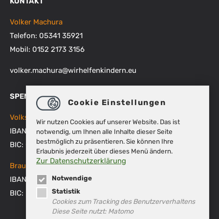
KONTAKT
Volker Machura
Telefon: 05341 35921
Mobil: 0152 2173 3156
volker.machura
@
wirhelfenkindern.eu
SPENDENKONTEN
Cookie Einstellungen
Volksbank BRAWO
Wir nutzen Cookies auf unserer Website. Das ist
IBAN: DE48 2699 1066 1512 9270 00
notwendig, um Ihnen alle Inhalte dieser Seite
bestmöglich zu präsentieren. Sie können Ihre
BIC: GENODEF1WOB
Erlaubnis jederzeit über dieses Menü ändern.
Zur Datenschutzerklärung
Braunschweigische Landessparkasse
Notwendige
IBAN: DE53 2505 0000 0151 8007 45
Statistik
BIC: NOLADE2HXXX
Cookies zum Tracking des Benutzerverhaltens
Diese Seite nutzt: Matomo